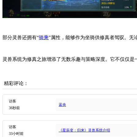
部分灵兽还拥有“
骑乘
”属性，能够作为坐骑供修真者驾驭。无
灵兽系统为修真之旅增添了无数乐趣与策略深度。它不仅仅是
精彩评论：
访客
蓝央
36秒前
访客
《星辰变：归来》灵兽系统介绍
33小时前