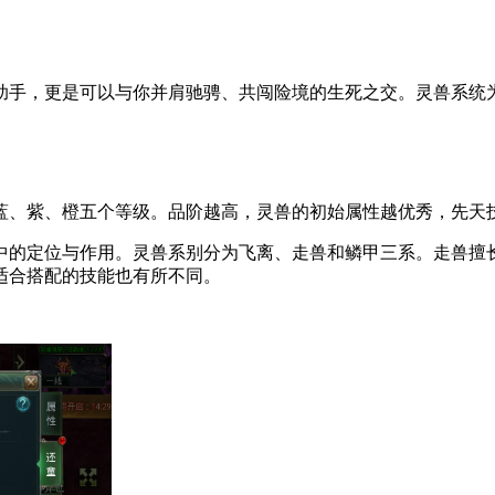
助手，更是可以与你并肩驰骋、共闯险境的生死之交。灵兽系统
蓝、紫、橙五个等级。品阶越高，灵兽的初始属性越优秀，先天
中的定位与作用。灵兽系别分为飞离、走兽和鳞甲三系。走兽擅
适合搭配的技能也有所不同。